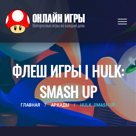
ФЛЕШ ИГРЫ | HULK:
SMASH UP
ГЛАВНАЯ
/
АРКАДЫ
/
HULK: SMASH UP