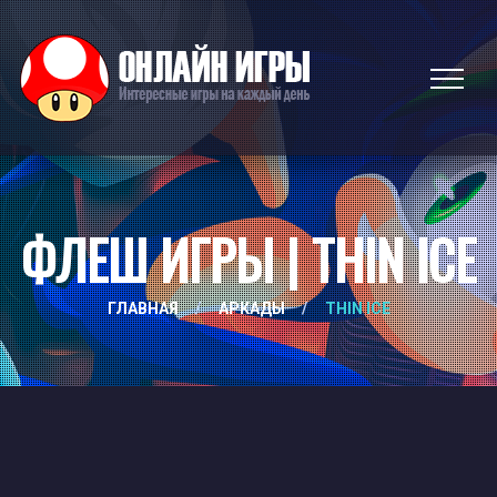
ФЛЕШ ИГРЫ | THIN ICE
ГЛАВНАЯ
/
АРКАДЫ
/
THIN ICE