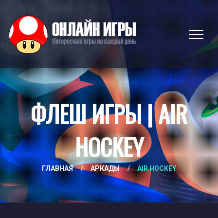
ФЛЕШ ИГРЫ | AIR
HOCKEY
ГЛАВНАЯ
/
АРКАДЫ
/
AIR HOCKEY