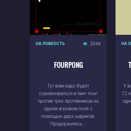
2044
НА ЛОВКОСТЬ
НА 
FOURPONG
Тут вам надо будет
У в
соревноваться в пинг-понг
12 я
против трех противников на
одн
одном игровом поле с
помощью двух шариков.
Продержитесь...