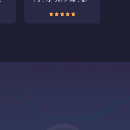
..
шапочки, солнечные очки,...