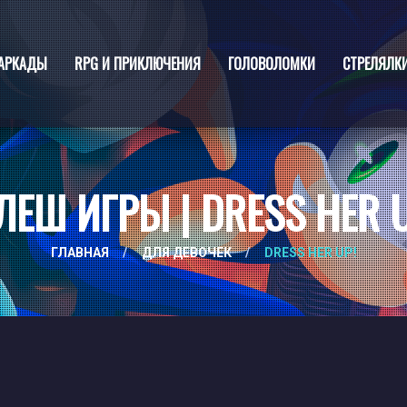
АРКАДЫ
RPG И ПРИКЛЮЧЕНИЯ
ГОЛОВОЛОМКИ
СТРЕЛЯЛК
ЛЕШ ИГРЫ | DRESS HER U
ГЛАВНАЯ
/
ДЛЯ ДЕВОЧЕК
/
DRESS HER UP!