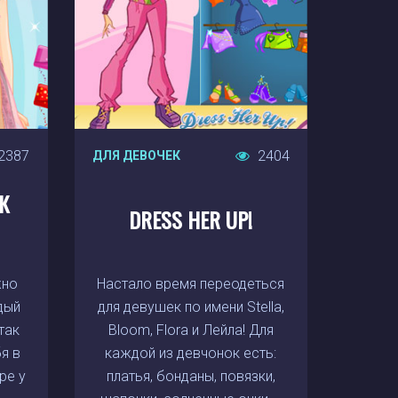
2387
2404
ДЛЯ ДЕВОЧЕК
К
DRESS HER UP!
жно
Настало время переодеться
дый
для девушек по имени Stella,
так
Bloom, Flora и Лейла! Для
я в
каждой из девчонок есть:
ре у
платья, бонданы, повязки,