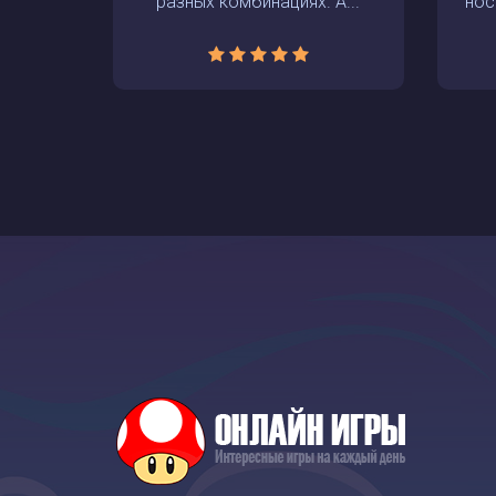
разных комбинациях. А...
носо