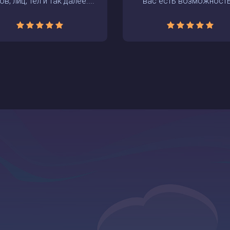
в, лиц, тел и так далее....
вас есть возможность.