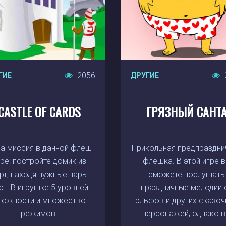
2056
ГИЕ
ДРУГИЕ
CASTLE OF CARDS
ГРЯЗНЫЙ САНТ
а миссия в данной флеш-
Прикольная предпраздни
гре: постройте домик из
флешка. В этой игре 
рт, находя нужные пары
сможете послушать
рт. В игрушке 5 уровней
праздничные мелодии 
ложности и множество
эльфов и других сказо
режимов.
персонажей, однако в.