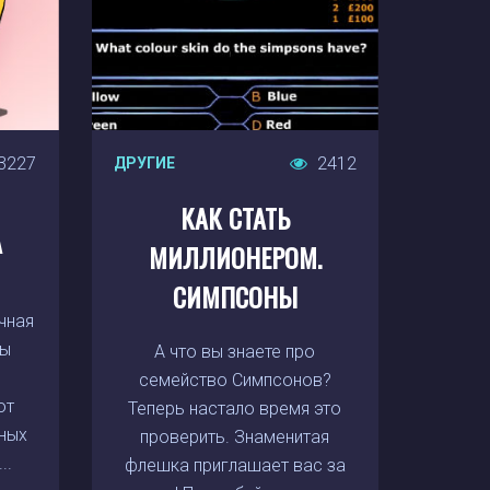
3227
2412
ДРУГИЕ
КАК СТАТЬ
А
МИЛЛИОНЕРОМ.
СИМПСОНЫ
чная
вы
А что вы знаете про
семейство Симпсонов?
от
Теперь настало время это
чных
проверить. Знаменитая
..
флешка приглашает вас за