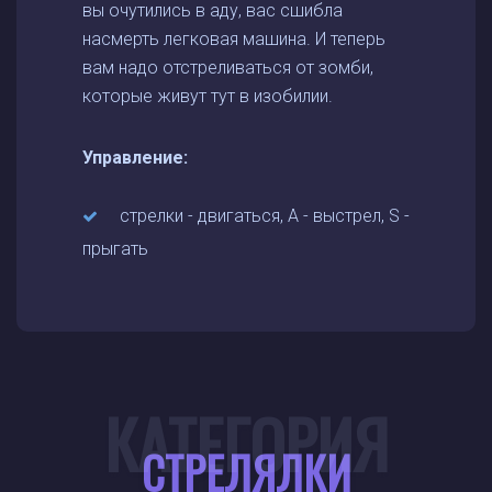
вы очутились в аду, вас сшибла
насмерть легковая машина. И теперь
вам надо отстреливаться от зомби,
которые живут тут в изобилии.
Управление:
стрелки - двигаться, A - выстрел, S -
прыгать
КАТЕГОРИЯ
СТРЕЛЯЛКИ