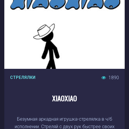
1890
СТРЕЛЯЛКИ
XIAOXIAO
Безумная аркадная игрушка-стрелялка в ч/б
исполнении. Стреляй с двух рук быстрее своих