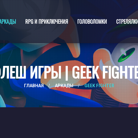
АРКАДЫ
RPG И ПРИКЛЮЧЕНИЯ
ГОЛОВОЛОМКИ
СТРЕЛЯЛК
ЛЕШ ИГРЫ | GEEK FIGHT
ГЛАВНАЯ
/
АРКАДЫ
/
GEEK FIGHTER