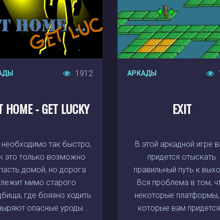
1912
АДЫ
АРКАДЫ
T HOME - GET LUCKY
EXIT
 необходимо так быстро,
В этой аркадной игре 
к это только возможно
придется отыскать
пасть домой, но дорога
правильный путь к выхо
лежит мимо старого
Вся проблема в том, ч
дбища, где боязно ходить
некоторые платформы,
ныряют опасные уроды....
которые вам придется.