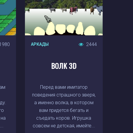
1980
2444
АРКАДЫ
ВОЛК 3D
вам
Перед вами имитатор
поведения страшного зверя,
ду.
а именно волка, в котором
то
вам придется бегать и
 на
съедать коров. Игрушка
..
совсем не детская, имейте...