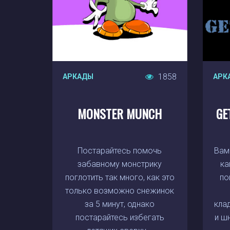
1858
АРКАДЫ
АРК
MONSTER MUNCH
GE
Постарайтесь помочь
Вам
забавному монстрику
ка
поглотить так много, как это
по
только возможно снежинок
за 5 минут, однако
кла
постарайтесь избегать
и ш