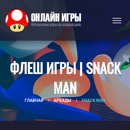
ФЛЕШ ИГРЫ | SNACK
MAN
ГЛАВНАЯ
/
АРКАДЫ
/
SNACK MAN