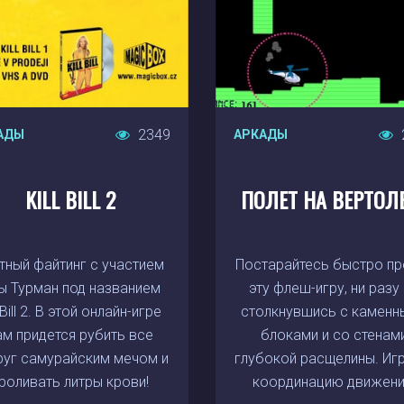
2349
АДЫ
АРКАДЫ
KILL BILL 2
ПОЛЕТ НА ВЕРТОЛ
тный файтинг с участием
Постарайтесь быстро пр
ы Турман под названием
эту флеш-игру, ни разу
l Bill 2. В этой онлайн-игре
столкнувшись с каменн
ам придется рубить все
блоками и со стенам
руг самурайским мечом и
глубокой расщелины. Игр
роливать литры крови!
координацию движени