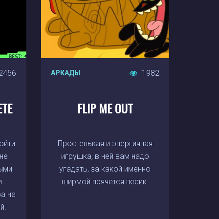
2456
1982
АРКАДЫ
ЕТЕ
FLIP ME OUT
ойти
Простенькая и энергичная
 не
игрушка, в ней вам надо
ыми
угадать, за какой именно
и
ширмой прячется песик.
а на
й.