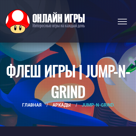
ФЛЕШ ИГРЫ | JUMP-N-
GRIND
ГЛАВНАЯ
/
АРКАДЫ
/
JUMP-N-GRIND