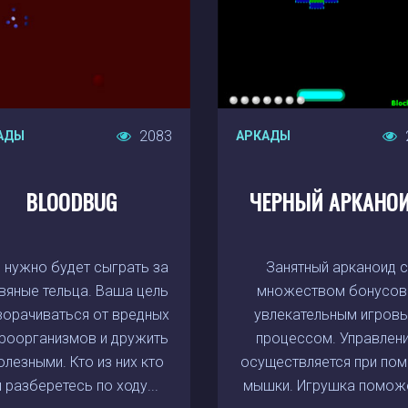
2083
АДЫ
АРКАДЫ
BLOODBUG
ЧЕРНЫЙ АРКАНО
 нужно будет сыграть за
Занятный арканоид 
вяные тельца. Ваша цель
множеством бонусов
ворачиваться от вредных
увлекательным игров
роорганизмов и дружить
процессом. Управлен
олезными. Кто из них кто
осуществляется при по
 разберетесь по ходу...
мышки. Игрушка поможе