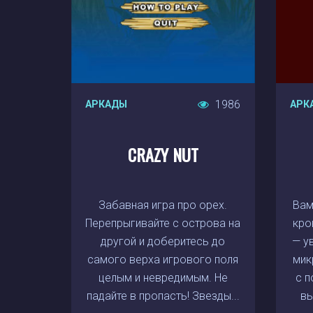
1986
АРКАДЫ
АРК
CRAZY NUT
Забавная игра про орех.
Вам
Перепрыгивайте с острова на
кро
другой и доберитесь до
— у
самого верха игрового поля
мик
целым и невредимым. Не
с п
падайте в пропасть! Звезды...
вы