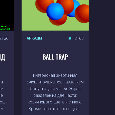
2136
2163
АРКАДЫ
ИД
BALL TRAP
с
Интересная энергичная
 и
флеш-игрушка под названием
ым
Ловушка для мячей. Экран
ие
разделен на две части:
мощи
коричневого цвета и синего.
т...
Кроме того на экране два...