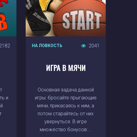
2182
2041
НА ЛОВКОСТЬ
ИГРА В МЯЧИ
т
Основная задача данной
ть и
игры: бросайте прыгающие
й.
мячи, прикасаясь к ним, а
т
потом старайтесь от них
увернуться. В игре
множество бонусов:...