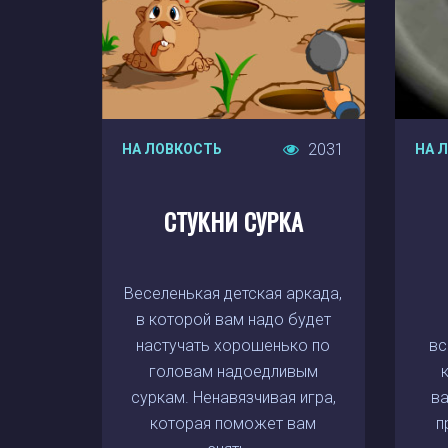
2031
НА ЛОВКОСТЬ
НА 
СТУКНИ СУРКА
Веселенькая детская аркада,
в которой вам надо будет
настучать хорошенько по
вс
головам надоедливым
суркам. Ненавязчивая игра,
ва
которая поможет вам
п