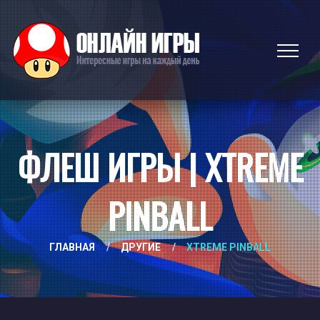
ФЛЕШ ИГРЫ | XTREME
PINBALL
ГЛАВНАЯ
/
ДРУГИЕ
/
XTREME PINBALL