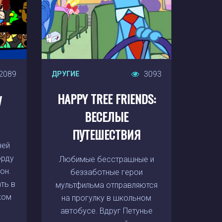
2089
3093
ДРУГИЕ
HAPPY TREE FRIENDS:
У
ВЕСЕЛЫЕ
ПУТЕШЕСТВИЯ
ней
орду
Любимые бесстрашные и
он.
беззаботные герои
ть в
мультфильма отправляются
ком
на прогулку в школьном
автобусе. Вдруг Петунье