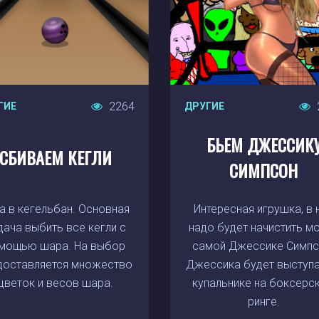
2264
ГИЕ
ДРУГИЕ
БЬЕМ ДЖЕССИК
СБИВАЕМ КЕГЛИ
СИМПСОН
а в кегельбан. Основная
Интересная игрушка, в 
дача выбить все кегли с
надо будет начистить м
мощью шара. На выбор
самой Джессике Симпс
доставляется множество
Джессика будет выступа
цветок и весов шара.
купальнике на боксерс
ринге.