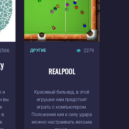
2566
2279
ДРУГИЕ
КУ
REALPOOL
е и
Красивый бильярд, в этой
и вы
игрушке нам предстоит
те
играть с компьютером.
 в
Положения кия и силу удара
е.
можно настраивать весьма