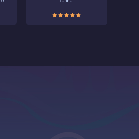
о...
точно.