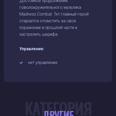
Достойное продолжение
говолокружительного мультика
Madness Combat. Ткт главный герой
старается отомстить за свое
поражение в прошлой части и
застрелить шерифа.
Управление:
нет управления
КАТЕГОРИЯ
ДРУГИЕ