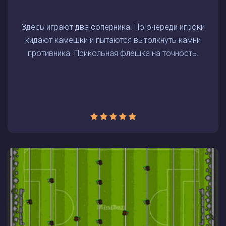
Здесь играют два соперника. По очереди игроки
кидают камешки и пытаются вытолкнуть камни
противника. Прикольная флешка на точность.