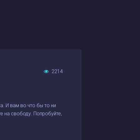
2214
. И вам во что бы то ни
те на свободу. Попробуйте,