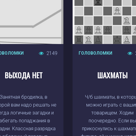
2149
ОВОЛОМКИ
ГОЛОВОЛОМКИ
ВЫХОДА НЕТ
ШАХМАТЫ
Занятная бродилка, в
Ч/б шахматы, в котор
орой вам надо решать не
можно играть с ваши
егда логичные загадки и
товарищем. Ходим
збегать попаджания в
поочередно. Если в
адни. Классная разрядка
прикоснулись к шахмат