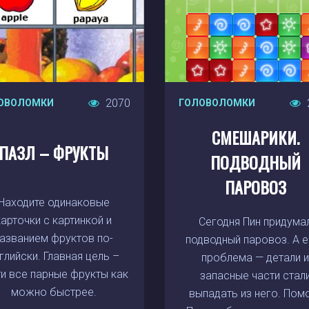
2070
ОВОЛОМКИ
ГОЛОВОЛОМКИ
СМЕШАРИКИ.
ПАЗЛ – ФРУКТЫ
ПОДВОДНЫЙ
ПАРОВОЗ
Находите одинаковые
карточки с картинкой и
Сегодня Пин придума
азванием фруктов по-
подводный паровоз. А е
глийски. Главная цель –
проблема — детали 
ти все парные фрукты как
запасные части стал
можно быстрее.
выпадать из него. Пом