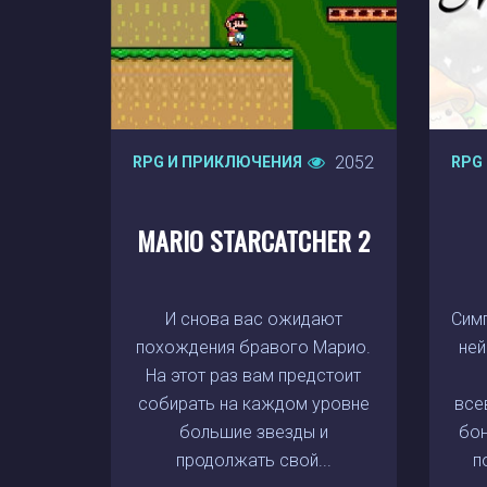
2052
RPG И ПРИКЛЮЧЕНИЯ
RPG
MARIO STARCATCHER 2
И снова вас ожидают
Симп
похождения бравого Марио.
ней
На этот раз вам предстоит
собирать на каждом уровне
все
большие звезды и
бон
продолжать свой...
п