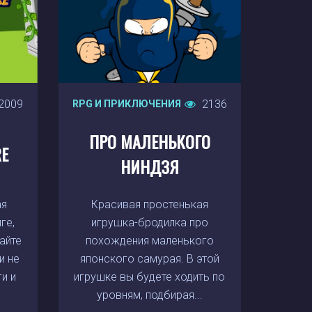
2009
2136
RPG И ПРИКЛЮЧЕНИЯ
ПРО МАЛЕНЬКОГО
RE
НИНДЗЯ
ая
Красивая простенькая
ге,
игрушка-бродилка про
айте
похождения маленького
и не
японского самурая. В этой
и и
игрушке вы будете ходить по
уровням, подбирая...