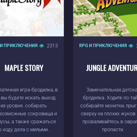
2313
 И ПРИКЛЮЧЕНИЯ
RPG И ПРИКЛЮЧЕНИЯ
MAPLE STORY
JUNGLE ADVENTU
атичная игра-бродилка, в
Замечательная детск
 вы будете искать выход
бродилка. Ходите по тай
из уровня. собирать
собирайте монетки, прыг
возможные сокровища и
сверху на плохих жуков 
усы, а также сражаться
проваливайтесь в овраг
о ходу дела с милыми...
пропасти.