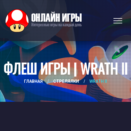
ФЛЕШ ИГРЫ | WRATH II
ГЛАВНАЯ
/
СТРЕЛЯЛКИ
/
WRATH II