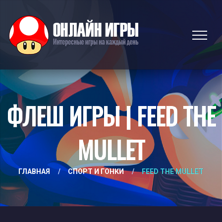
ФЛЕШ ИГРЫ | FEED THE
MULLET
ГЛАВНАЯ
/
СПОРТ И ГОНКИ
/
FEED THE MULLET