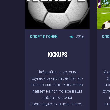
2216
СПОРТ И ГОНКИ
СПО
KICKUPS
Набивайте на коленке
И с
круглый мячик так долго, как
С
только сможете. Если мячик
пр
падает на пол, то все ваши
футб
набранные очки
превращаются в ноль и все...
ата