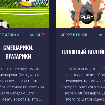
2417
РТ И ГОНКИ
СПОРТ И ГОНКИ
СМЕШАРИКИ.
ПЛЯЖНЫЙ ВОЛЕЙ
ВРАТАРИКИ
нова с нами неутомимые
Игра для лиц старше
мешарики! Сегодня они
шестнадцати лет. У в
едлагают нам сыграть в
появилась возможнос
ол, а точнее поиграть на
посоревноваться в пля
месте нападающего и
волейбол без верха. Д
ковать ворота. В этой...
этого придется удачно.