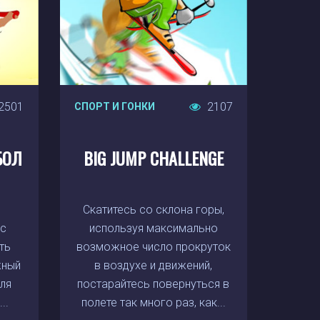
2501
2107
СПОРТ И ГОНКИ
БОЛ
BIG JUMP CHALLENGE
Скатитесь со склона горы,
ас
используя максимально
ть
возможное число прокруток
жный
в воздухе и движений,
ля
постарайтесь повернуться в
..
полете так много раз, как...