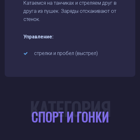
Катаемся на танчиках и стреляем друг в
друга из пушек. Заряды отскакивают от
стенок.
Управление:
стрелки и пробел (выстрел)
КАТЕГОРИЯ
СПОРТ И ГОНКИ