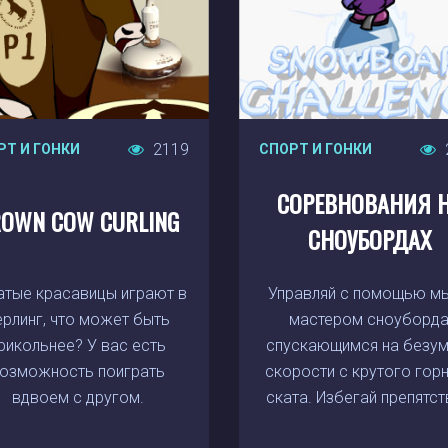
2119
РТ И ГОНКИ
СПОРТ И ГОНКИ
СОРЕВНОВАНИЯ 
OWN COW CURLING
СНОУБОРДАХ
атые красавицы играют в
Управляй с помощью м
ерлинг, что может быть
мастером сноуборда
рикольнее? У вас есть
спускающимся на безу
озможность поиграть
скорости с крутого гор
вдвоем с другом.
ската. Избегай препятст