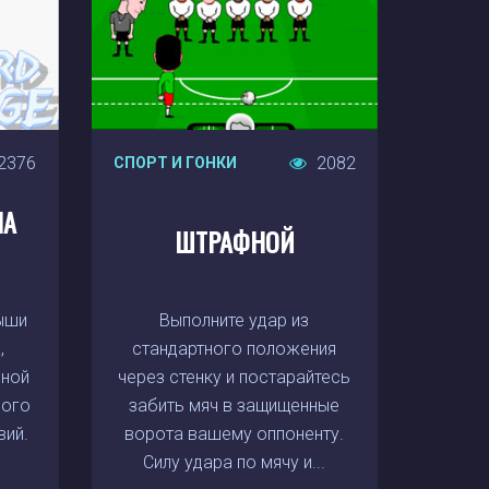
2376
2082
СПОРТ И ГОНКИ
НА
ШТРАФНОЙ
ыши
Выполните удар из
,
стандартного положения
мной
через стенку и постарайтесь
ного
забить мяч в защищенные
вий.
ворота вашему оппоненту.
Силу удара по мячу и...