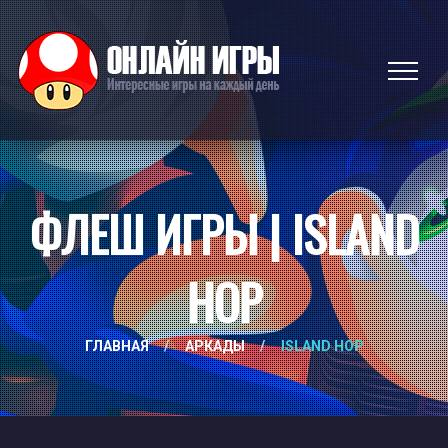
ФЛЕШ ИГРЫ | ISLAND
HOP
ГЛАВНАЯ
/
АРКАДЫ
/
ISLAND HOP