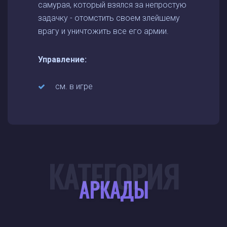
самурая, который взялся за непростую
задачку - отомстить своем злейшему
врагу и уничтожить все его армии.
Управление:
см. в игре
КАТЕГОРИЯ
АРКАДЫ