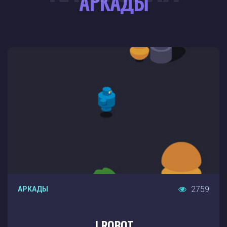
АРКАДЫ
2759
АРКАДЫ
I ROBOT