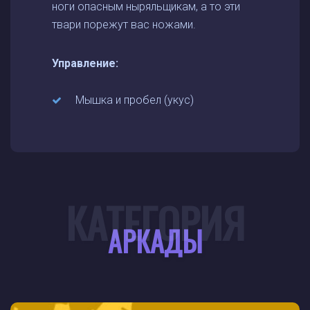
ноги опасным ныряльщикам, а то эти
твари порежут вас ножами.
Управление:
Мышка и пробел (укус)
КАТЕГОРИЯ
АРКАДЫ