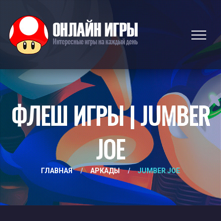
ФЛЕШ ИГРЫ | JUMBER
JOE
ГЛАВНАЯ
/
АРКАДЫ
/
JUMBER JOE