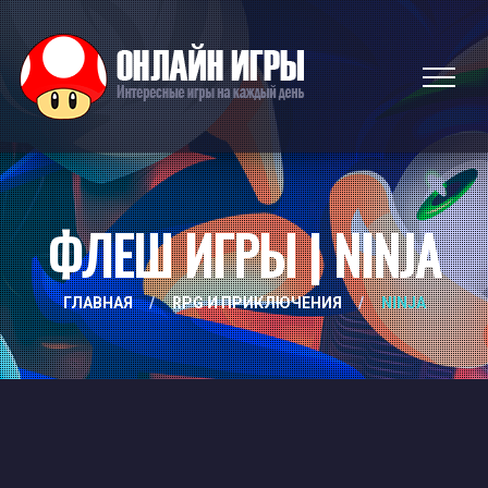
ФЛЕШ ИГРЫ | NINJA
ГЛАВНАЯ
/
RPG И ПРИКЛЮЧЕНИЯ
/
NINJA