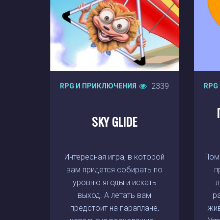
2339
RPG И ПРИКЛЮЧЕНИЯ
RPG
SKY GLIDE
Интересная игра, в которой
Пом
вам придется собирать по
п
уровню ягоды и искать
л
выход. А летать вам
р
предстоит на параплане,
жив