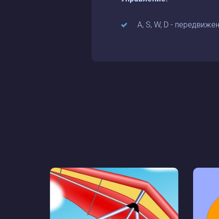
A, S, W, D - передвижен