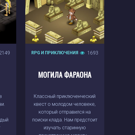
2149
1693
RPG И ПРИКЛЮЧЕНИЯ
МОГИЛА ФАРАОНА
в
Классный приключенческий
зи.
квест о молодом человеке,
который отправился на
ждый
поиски клада. Нам предстоит
т
изучать старинную